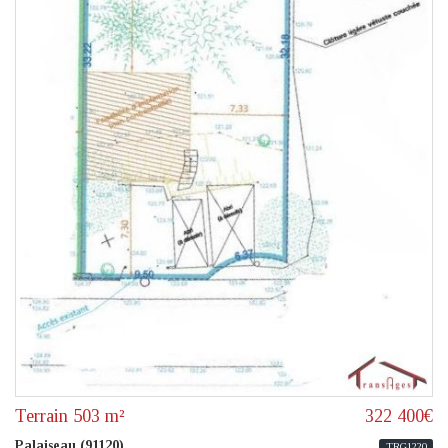
Terrain 503 m²
322 400€
Palaiseau (91120)
TRG1220