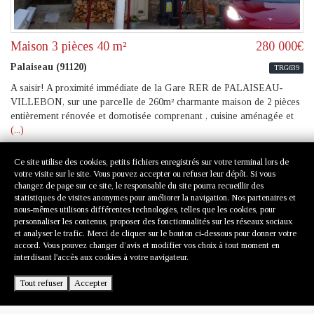
Maison 3 pièces 40 m²
280 000€
Palaiseau (91120)
TRG639
A saisir! A proximité immédiate de la Gare RER de PALAISEAU-
VILLEBON, sur une parcelle de 260m² charmante maison de 2 pièces
entièrement rénovée et domotisée comprenant , cuisine aménagée et
(...)
Surface : 40m²
Pièces : 3
Étage : RDC / 3
Ce site utilise des cookies, petits fichiers enregistrés sur votre terminal lors de
Salles de bains : -
Chambres : 1
Ascenseur : -
votre visite sur le site. Vous pouvez accepter ou refuser leur dépôt. Si vous
changez de page sur ce site, le responsable du site pourra recueillir des
statistiques de visites anonymes pour améliorer la navigation. Nos partenaires et
nous-mêmes utilisons différentes technologies, telles que les cookies, pour
personnaliser les contenus, proposer des fonctionnalités sur les réseaux sociaux
et analyser le trafic. Merci de cliquer sur le bouton ci-dessous pour donner votre
accord. Vous pouvez changer d’avis et modifier vos choix à tout moment en
interdisant l'accès aux cookies à votre navigateur.
Tout refuser
Accepter
© 2011-2026 Transagest
powered by genesites