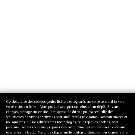
Ce site utilise des cookies, petits fichiers enregistrés sur votre terminal lors de
votre visite sur le site. Vous pouvez accepter ou refuser leur dépôt. Si vous
changez de page sur ce site, le responsable du site pourra recueillir des
statistiques de visites anonymes pour améliorer la navigation. Nos partenaires et
nous-mêmes utilisons différentes technologies, telles que les cookies, pour
personnaliser les contenus, proposer des fonctionnalités sur les réseaux sociaux
et analyser le trafic. Merci de cliquer sur le bouton ci-dessous pour donner votre