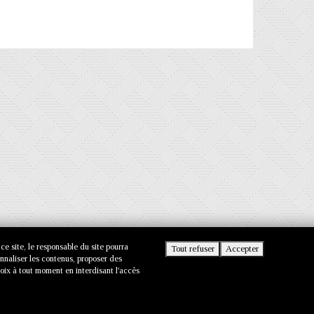
 ce site, le responsable du site pourra
Tout refuser
Accepter
onnaliser les contenus, proposer des
oix à tout moment en interdisant l'accès