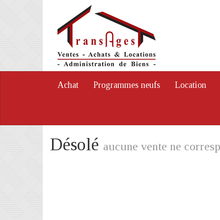
Achat
Programmes neufs
Location
Désolé
aucune vente ne corresp