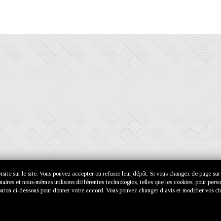
e visite sur le site. Vous pouvez accepter ou refuser leur dépôt. Si vous changez de page sur
enaires et nous-mêmes utilisons différentes technologies, telles que les cookies, pour pers
e bouton ci-dessous pour donner votre accord. Vous pouvez changer d’avis et modifier vos ch