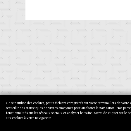
Ce site utilise des cookies, petits fichiers enregistrés sur votre terminal lors de votr
recueillir des statistiques de visites anonymes pour améliorer la navigation. Nos part
fonctionnalités sur les réseaux sociaux et analyser le trafic. Merci de cliquer sur l
aux cookies à votre navigateur.