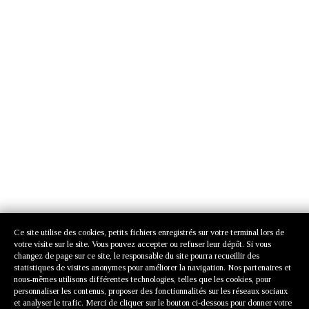
Ce site utilise des cookies, petits fichiers enregistrés sur votre terminal lors de
votre visite sur le site. Vous pouvez accepter ou refuser leur dépôt. Si vous
changez de page sur ce site, le responsable du site pourra recueillir des
statistiques de visites anonymes pour améliorer la navigation. Nos partenaires et
nous-mêmes utilisons différentes technologies, telles que les cookies, pour
personnaliser les contenus, proposer des fonctionnalités sur les réseaux sociaux
et analyser le trafic. Merci de cliquer sur le bouton ci-dessous pour donner votre