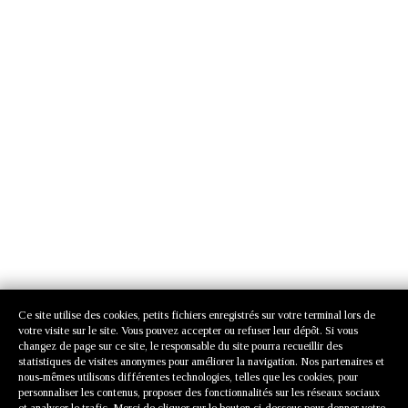
Ce site utilise des cookies, petits fichiers enregistrés sur votre terminal lors de
votre visite sur le site. Vous pouvez accepter ou refuser leur dépôt. Si vous
changez de page sur ce site, le responsable du site pourra recueillir des
statistiques de visites anonymes pour améliorer la navigation. Nos partenaires et
nous-mêmes utilisons différentes technologies, telles que les cookies, pour
personnaliser les contenus, proposer des fonctionnalités sur les réseaux sociaux