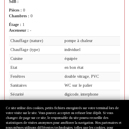
SdB :
Pièces :
0
Chambres :
0
Étage :
1
Ascenseur :
-
Chauffage (nature)
pompe à chaleur
Chauffage (type)
individuel
Cuisine
équipée
Etat
en bon état
Fenêtres
double vitrage, PVC
Sanitaires
WC sur le palier
Sécurité
digicode, interphone
Sol
moquette
Ce site utilise des cookies, petits fichiers enregistrés sur votre terminal lors de
Véhicules
parking
votre visite sur le site. Vous pouvez accepter ou refuser leur dépôt. Si vous
changez de page sur ce site, le responsable du site pourra recueillir des
statistiques de visites anonymes pour améliorer la navigation. Nos partenaires et
nous-mêmes utilisons différentes technologies, telles que les cookies, pour