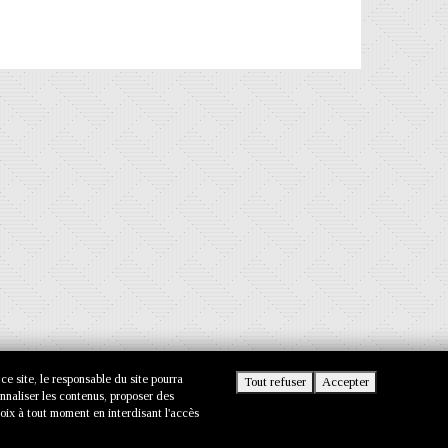
 ce site, le responsable du site pourra
Tout refuser
Accepter
onnaliser les contenus, proposer des
oix à tout moment en interdisant l'accès