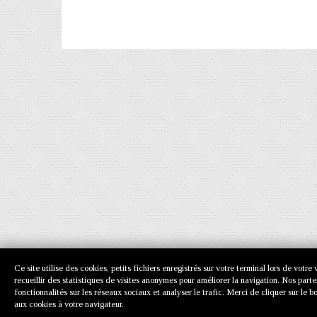
Ce site utilise des cookies, petits fichiers enregistrés sur votre terminal lors de votr
recueillir des statistiques de visites anonymes pour améliorer la navigation. Nos part
fonctionnalités sur les réseaux sociaux et analyser le trafic. Merci de cliquer sur l
aux cookies à votre navigateur.