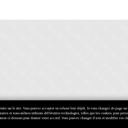
e visite sur le site. Vous pouvez accepter ou refuser leur dépôt. Si vous changez de page sur
enaires et nous-mêmes utilisons différentes technologies, telles que les cookies, pour pers
e bouton ci-dessous pour donner votre accord. Vous pouvez changer d’avis et modifier vos ch