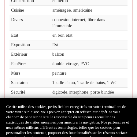
Construction
en béton
Cuisine
aménagée, américaine
Divers
connexion internet, fibre dans
l’immeuble
Etat
en bon état
Exposition
Est
Extérieur
balcon
Fenêtres
double vitrage, PVC
Murs
peinture
Sanitaires
1 salle d'eau, 1 salle de bains, 1 WC
Sécurité
digicode, interphone, porte blindée
Sol
parquet
Ce site utilise des cookies, petits fichiers enregistrés sur votre terminal lors de
Véhicules
parking
votre visite sur le site. Vous pouvez accepter ou refuser leur dépôt. Si vous
changez de page sur ce site, le responsable du site pourra recueillir des
statistiques de visites anonymes pour améliorer la navigation. Nos partenaires et
nous-mêmes utilisons différentes technologies, telles que les cookies, pour
personnaliser les contenus, proposer des fonctionnalités sur les réseaux sociaux